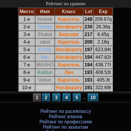
Рейтинг по уровню
Место
Имя
Класс
Lvl
Exp
1-е
Vestnik
Каратель
248
209.67q
2-е
Ryzhik
Носферату
230
26.36q
3-е
Shakal
Берсерк
217
6.45q
4-е
rakot
Каратель
208
2.18q
5-е
KOHb
Носферату
197
623.84t
6-е
klio
Носферату
194
447.62t
7-е
MAXHO
Каратель
194
438.77t
8-е
Koldun
Лич
193
408.53t
9-е
Volturi
Каратель
193
405.3t
10-е
boroda
Носферату
191
322.69t
...
1
2
3
4
5
10
Рейтинг по расе/классу
Рейтинг кланов
Рейтинг по профессиям
Рейтинг по захватам