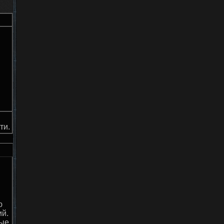
ти.
ю
ий.
ные