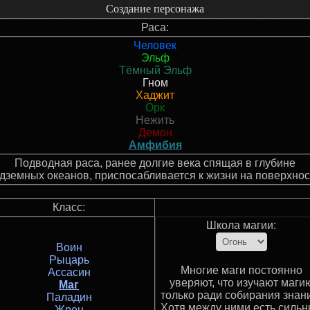
Создание персонажа
Раса:
Человек
Эльф
Тёмный Эльф
Гном
Хаджит
Орк
Нежить
Демон
Амфибия
Подводная раса, ранее долгие века спящая в глубине
дземных океанов, приспосабливается к жизни на поверхнос
Класс:
Школа магии:
Воин
Рыцарь
Многие маги постоянно
Ассасин
уверяют, что изучают маги
Маг
только ради собирания знан
Паладин
Хотя между ними есть силь
Жрец