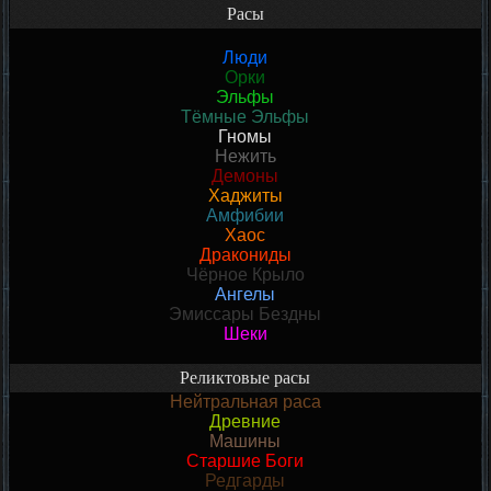
Расы
Люди
Орки
Эльфы
Тёмные Эльфы
Гномы
Нежить
Демоны
Хаджиты
Амфибии
Хаос
Дракониды
Чёрное Крыло
Ангелы
Эмиссары Бездны
Шеки
Реликтовые расы
Нейтральная раса
Древние
Машины
Старшие Боги
Редгарды