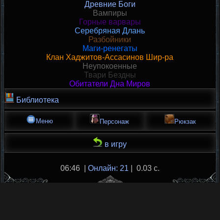
Древние Боги
Вампиры
Горные варвары
Серебряная Длань
Разбойники
Маги-ренегаты
Клан Хаджитов-Ассасинов Шир-ра
Неупокоенные
Твари Бездны
Обитатели Дна Миров
Библиотека
Меню
Персонаж
Рюкзак
в игру
06:46 |
Онлайн: 21
| 0.03 с.