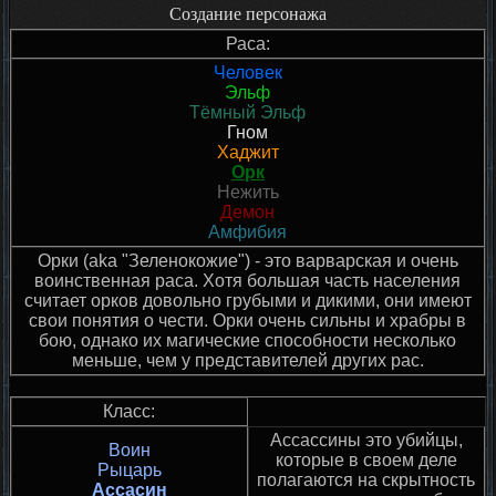
Создание персонажа
Раса:
Человек
Эльф
Тёмный Эльф
Гном
Хаджит
Орк
Нежить
Демон
Амфибия
Орки (aka "Зеленокожие") - это варварская и очень
воинственная раса. Хотя большая часть населения
считает орков довольно грубыми и дикими, они имеют
свои понятия о чести. Орки очень сильны и храбры в
бою, однако их магические способности несколько
меньше, чем у представителей других рас.
Класс:
Ассассины это убийцы,
Воин
которые в своем деле
Рыцарь
полагаются на скрытность
Ассасин