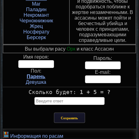
и подвижность, чтобы
Маг
подобраться поближе к
Паладин
жертве незамеченными. В
Некромант
ассасины может пойти и
Чернокнижник
бесчестный убийца и
Жрец
человек с принципами,
Носферату
подразумевающими
Берсерк
справедливые цели.
Вы выбрали расу
Орк
и класс Ассасин
Имя героя:
Пароль:
Пол:
E-mail:
Парень
Девушка
Сколько будет:
1 + 5 = ?
Информация по расам