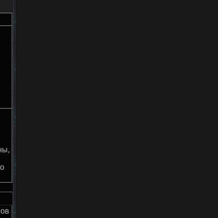
ны,
до
ров