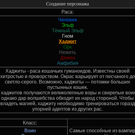
Создание персонажа
Раса:
Человек
Эльф
Тёмный Эльф
Гном
Хаджит
Орк
Нежить
Демон
Амфибия
Хаджиты - раса кошачьих гуманоидов. Известны своей
хитростью и проворством. Окрас варьирует от песчаного до
светло-серого. Возможно, хаджиты — потомки больших
пустынных кошек.
 хаджитов получаются великолепные воры и свирепые вои
однако дар волшебства обходит их народ стороной. Чтобы
владеть магией, хаджиту необходимо тренироваться гораз
упорней адептов из других рас.
Класс:
Воин
Самые способные из вампи