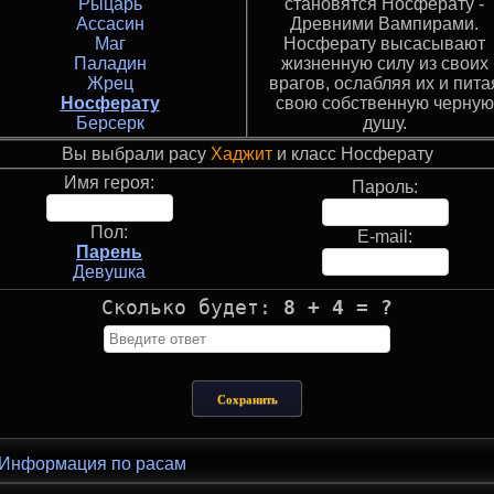
Рыцарь
становятся Носферату -
Ассасин
Древними Вампирами.
Маг
Носферату высасывают
Паладин
жизненную силу из своих
Жрец
врагов, ослабляя их и пита
Носферату
свою собственную черную
Берсерк
душу.
Вы выбрали расу
Хаджит
и класс Носферату
Имя героя:
Пароль:
Пол:
E-mail:
Парень
Девушка
Сколько будет:
8 + 4 = ?
Информация по расам