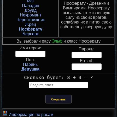
Маг
Носферату - Древними
Паладин
Вампирами. Носферату
Друид
высасывают жизненную
Некромант
силу из своих врагов,
Чернокнижник
ослабляя их и питая свою
Жрец
собственную черную душу.
Носферату
Берсерк
Вы выбрали расу
Эльф
и класс Носферату
Имя героя:
Пароль:
Пол:
E-mail:
Парень
Девушка
Сколько будет:
8 + 3 = ?
Информация по расам