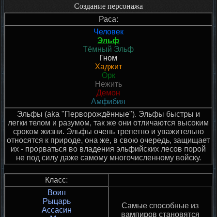
Создание персонажа
Раса:
Человек
Эльф
Тёмный Эльф
Гном
Хаджит
Орк
Нежить
Демон
Амфибия
Эльфы (aka "Перворождённые"). Эльфы быстры и
легки телом и разумом, так же они отличаются высоким
сроком жизни. Эльфы очень трепетно и уважительно
относятся к природе, она же, в свою очередь, защищает
их - прорваться во владения эльфийских лесов порой
не под силу даже самому многочисленному войску.
Класс:
Воин
Рыцарь
Самые способные из
Ассасин
вампиров становятся