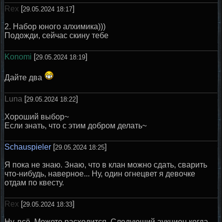
Rex
[
]
29.05.2024 18:17
2. Набор юного алхимика)))
Подожди, сейчас скину тебе
Konomi
[
]
29.05.2024 18:19
Дайте два
Luna
[
]
29.05.2024 18:22
Хороший выбор~
Если знать, что с этим добром делать~
Schauspieler
[
]
29.05.2024 18:25
Я пока не знаю. Знаю, что в клан можно сдать, сварить
что-нибудь, наверное... Ну, один огнецвет я девочке
отдам по квесту.
Rex
[
]
29.05.2024 18:33
Ну, всё. Можете расходится. Следующий аукцион когда