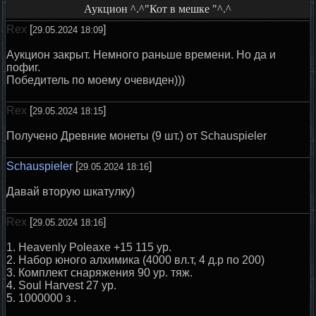
Аукцион ^.^"Кот в мешке "^.^
Rex
[
]
29.05.2024 18:09
Аукцион закрыт. Немного раньше времени. Но да и
пофиг.
Победитель по моему очевиден)))
Rex
[
]
29.05.2024 18:15
Получено Древние монеты (9 шт.) от Schauspieler
Schauspieler
[
]
29.05.2024 18:16
Давай вторую шкатулку)
Rex
[
]
29.05.2024 18:16
1. Heavenly Poleaxe +15 115 ур.
2. Набор юного алхимика (4000 вл.т, 4 д.р по 200)
3. Комплект снаряжения 90 ур. тяж.
4. Soul Harvest 27 ур.
5. 1000000 з .