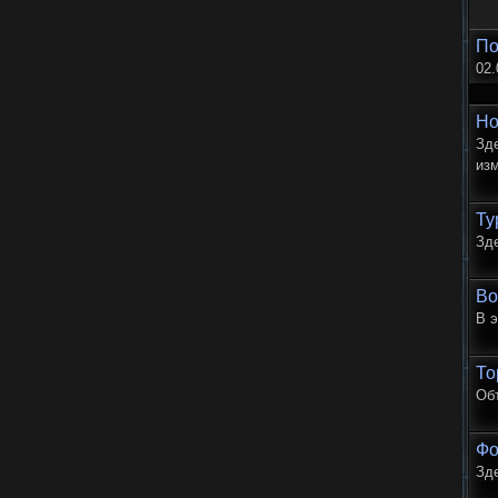
По
02.
Но
Зде
изм
Ту
Зде
Во
В э
То
Об
Фо
Зд