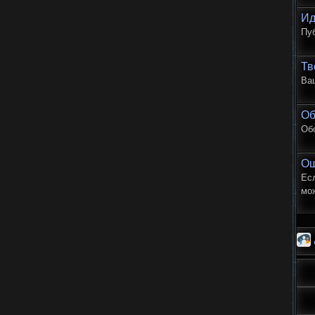
Ид
Пу
Тв
Ваш
Об
Об
Ош
Есл
мо