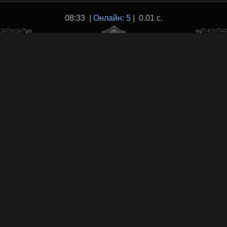
08:33 |
Онлайн: 5
| 0.01 с.