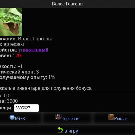
Волос Горгоны
звание:
Волос Горгоны
:
артефакт
уникальный
ойства:
овень:
20
вкость
: +1
гический урон:
3
получаемому опыту
: 1%
жать в инвентаре для получения бонуса
с:
0.01
на:
3000
вещи:
Меню
Персонаж
Рюкзак
в игру