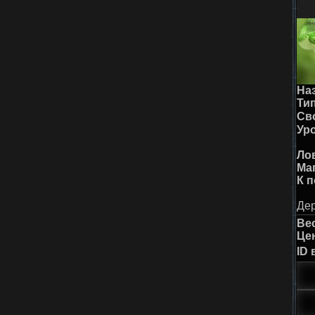
На
Тип
Св
Ур
Ло
Ма
К 
Дер
Ве
Це
ID 