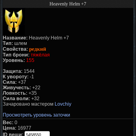
Heavenly Helm +7
Название:
Heavenly Helm +7
Тип:
шлем
редкий
Свойства:
Тип брони:
тяжёлая
Уровень:
155
Защита:
1544
К увороту:
-1
Сила:
+37
Живучесть:
+22
Ловкость:
+35
Сила воли:
+32
Зачаровано маcтером
Lovchiy
Просмотреть уровень заточки
Вес:
0
Цена:
16977
ID вещи: