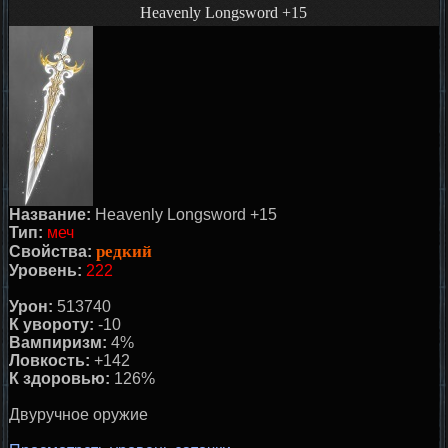
Heavenly Longsword +15
Название:
Heavenly Longsword +15
Тип:
меч
редкий
Свойства:
Уровень:
222
Урон:
513740
К увороту:
-10
Вампиризм:
4%
Ловкость:
+142
К здоровью:
126%
Двуручное оружие