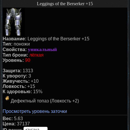
Leggings of the Berserker +15
Название:
Leggings of the Berserker +15
Тип:
поножи
уникальный
Свойства:
Тип брони:
лёгкая
Уровень:
90
Защита:
1313
К увороту:
3
Живучесть:
+10
Ловкость:
+15
К здоровью:
15%
Дефектный топаз (Ловкость +2)
Просмотреть уровень заточки
Вес:
5.63
Цена:
37137