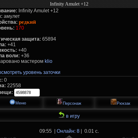
Infinity Amulet +12
звание:
Infinity Amulet +12
:
амулет
редкий
ойства:
овень:
170
гическая защита:
65894
ла:
+41
вкость:
+40
ла воли:
+36
чаровано маcтером
klio
смотреть уровень заточки
с:
0
на:
22558
вещи:
Меню
Персонаж
Рюкзак
в игру
09:55 |
Онлайн: 8
| 0.01 с.