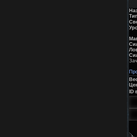
На
Тип
Св
Ур
Ма
Си
Ло
Си
За
Про
Ве
Це
ID 