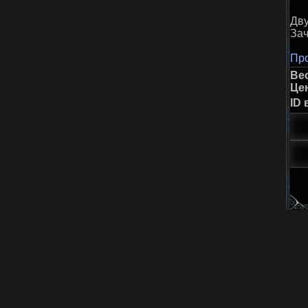
Дв
За
Про
Ве
Це
ID 