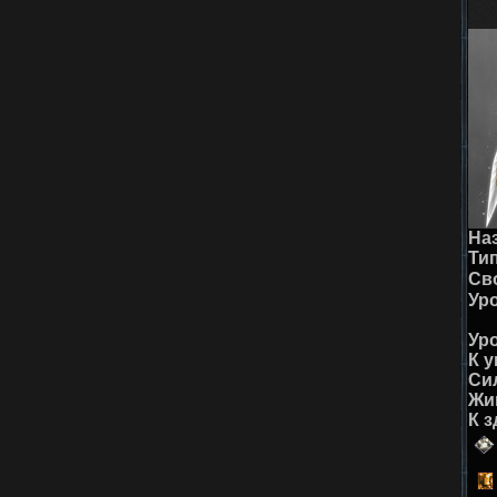
На
Тип
Св
Ур
Ур
К у
Си
Жи
К 