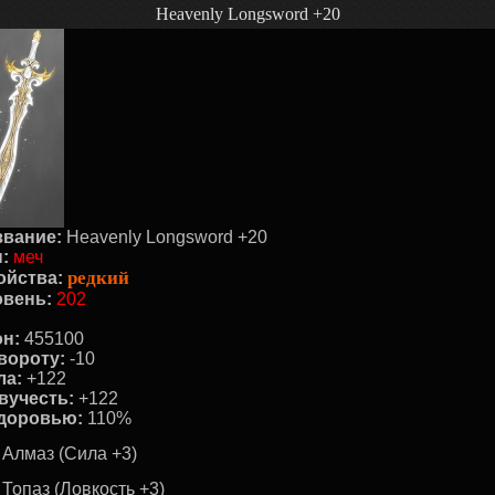
Heavenly Longsword +20
звание:
Heavenly Longsword +20
:
меч
редкий
ойства:
овень:
202
он:
455100
вороту:
-10
ла:
+122
вучесть:
+122
здоровью:
110%
Алмаз (Сила +3)
Топаз (Ловкость +3)