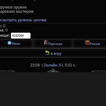
уручное оружие
чаровано маcтером
смотреть уровень заточки
с:
0
на:
0
вещи:
Меню
Персонаж
Рюкзак
в игру
23:09 |
Онлайн: 5
| 0.01 с.