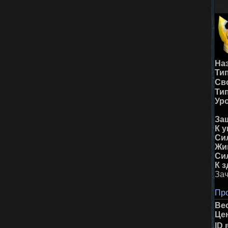
На
Тип
Св
Ти
Ур
За
К у
Си
Жи
Си
К 
За
Про
Ве
Це
ID 