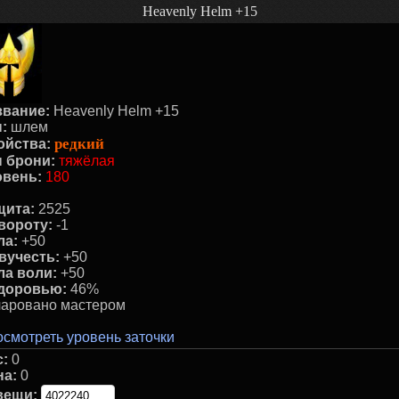
Heavenly Helm +15
звание:
Heavenly Helm +15
:
шлем
редкий
ойства:
п брони:
тяжёлая
овень:
180
щита:
2525
вороту:
-1
ла:
+50
вучесть:
+50
ла воли:
+50
здоровью:
46%
чаровано маcтером
смотреть уровень заточки
с:
0
на:
0
вещи: