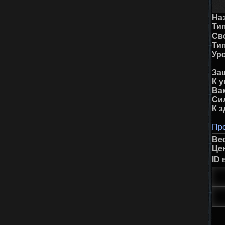
На
Тип
Св
Ти
Ур
За
К у
Ва
Си
К 
Про
Ве
Це
ID 