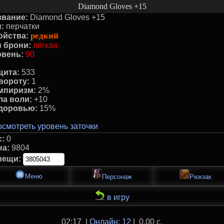
Diamond Gloves +15
звание:
Diamond Gloves +15
:
перчатки
редкий
ойства:
п брони:
лёгкая
овень:
90
щита:
533
вороту:
1
мпиризм:
2%
ла воли:
+10
здоровью:
15%
смотреть уровень заточки
с:
0
на:
9804
вещи:
Меню
Персонаж
Рюкзак
в игру
02:17 |
Онлайн: 12
| 0.00 с.