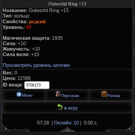
Outworld Ring +15
Название:
Outworld Ring +15
Тип:
кольцо
редкий
Свойства:
Уровень:
90
Магическая защита:
1935
Сила:
+10
Живучесть:
+10
Сила воли:
+10
Просмотреть уровень заточки
Вес:
0
Цена:
11586
ID вещи:
Меню
Персонаж
Рюкзак
в игру
07:28 |
Онлайн: 10
| 0.00 с.