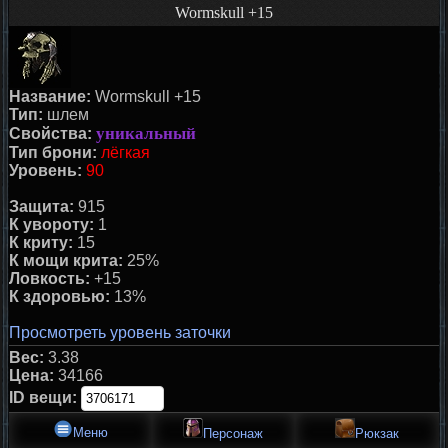
Wormskull +15
Название:
Wormskull +15
Тип:
шлем
уникальный
Свойства:
Тип брони:
лёгкая
Уровень:
90
Защита:
915
К увороту:
1
К криту:
15
К мощи крита:
25%
Ловкость:
+15
К здоровью:
13%
Просмотреть уровень заточки
Вес:
3.38
Цена:
34166
ID вещи:
Меню
Персонаж
Рюкзак