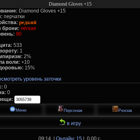
Diamond Gloves +15
звание:
Diamond Gloves +15
:
перчатки
редкий
ойства:
п брони:
лёгкая
овень:
90
щита:
533
вороту:
1
мпиризм:
2%
ла воли:
+10
здоровью:
15%
смотреть уровень заточки
с:
0
на:
0
вещи:
Меню
Персонаж
Рюкзак
в игру
09:14 |
Онлайн: 15
| 0.00 с.