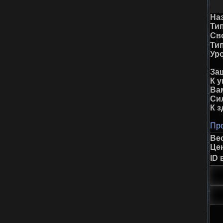
На
Тип
Св
Ти
Ур
За
К у
Ва
Си
К 
Про
Ве
Це
ID 