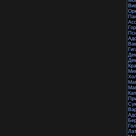
Мо
Ви
Ор
Па
Ас
Го
Пс
Ад
Ва
Гиг
Де
Де
Кра
Ми
Хо
Ма
Маг
Кап
Пр
Сук
Ва
Адс
Бе
Гол
Лат