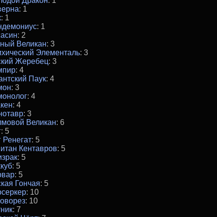
лодой Дракон
: 1
верна
: 1
к
: 1
ндемониус
: 1
сасин
: 2
рный Великан
: 3
ихический Элементаль
: 3
ский Жеребец
: 3
мпир
: 4
антский Паук
: 4
мон
: 3
монолог
: 4
кен
: 4
нотавр
: 3
лмовой Великан
: 6
г
: 5
 Ренегат
: 5
итан Кентавров
: 5
израк
: 5
куб
: 5
рвар
: 5
кая Гончая
: 5
рсеркер
: 10
оворез
: 10
ник
: 7