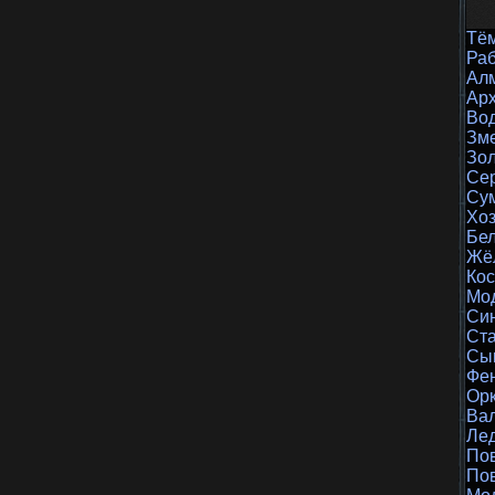
Тё
Раб
Ал
Ар
Во
Зм
Зол
Се
Су
Хоз
Бе
Жё
Кос
Мо
Си
Ст
Сы
Фе
Ор
Ва
Ле
Пов
По