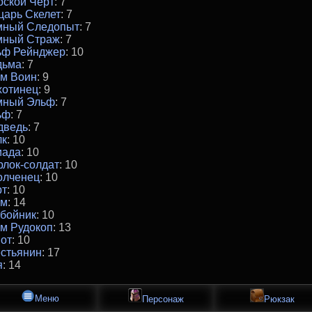
ской Чёрт
: 7
царь Скелет
: 7
мный Следопыт
: 7
мный Страж
: 7
ьф Рейнджер
: 10
дьма
: 7
ом Воин
: 9
хотинец
: 9
мный Эльф
: 7
ьф
: 7
дведь
: 7
лк
: 10
иада
: 10
лок-солдат
: 10
олченец
: 10
рт
: 10
ом
: 14
бойник
: 10
м Рудокоп
: 13
от
: 10
стьянин
: 17
я
: 14
Меню
Персонаж
Рюкзак