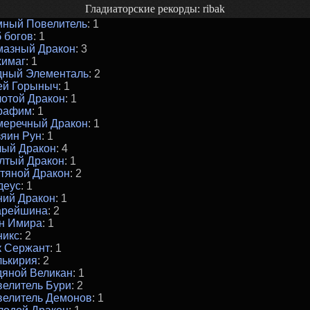
Гладиаторские рекорды: ribak
мный Повелитель
: 1
 богов
: 1
мазный Дракон
: 3
химаг
: 1
дный Элементаль
: 2
ей Горыныч
: 1
отой Дракон
: 1
рафим
: 1
меречный Дракон
: 1
яин Рун
: 1
лый Дракон
: 4
лтый Дракон
: 1
тяной Дракон
: 2
деус
: 1
ний Дракон
: 1
арейшина
: 2
н Имира
: 1
никс
: 2
к Сержант
: 1
лькирия
: 2
дяной Великан
: 1
елитель Бури
: 2
велитель Демонов
: 1