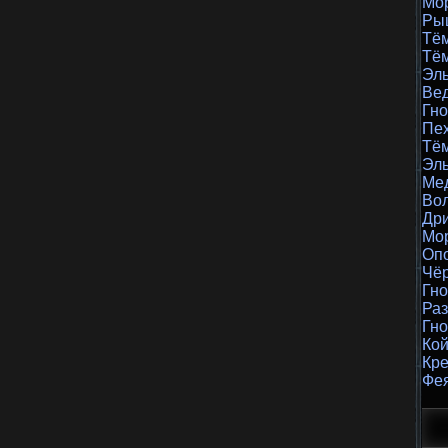
Мор
Ры
Тё
Тё
Эл
Ве
Гн
Пе
Тё
Эл
Ме
Во
Др
Мор
Оп
Чё
Гн
Раз
Гно
Кой
Кре
Фе