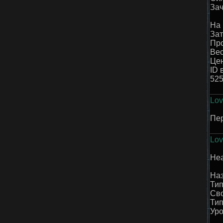
Зач
На 
Зат
Про
Вес
Цен
ID 
52
Lov
Пер
Lov
Hea
Наз
Тип
Сво
Тип
Уро