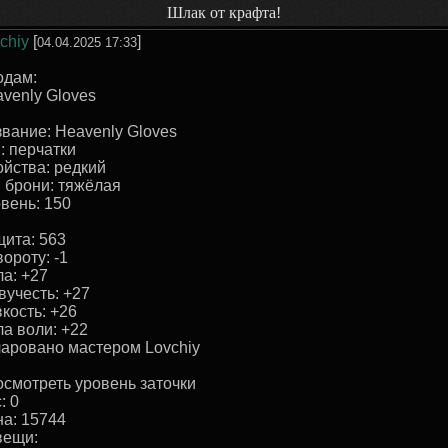
Шлак от крафта!
chiy
[
]
04.04.2025 17:33
одам:
venly Gloves
вание: Heavenly Gloves
: перчатки
йства: редкий
 брони: тяжёлая
вень: 150
ита: 563
вороту: -1
а: +27
учесть: +27
кость: +26
а воли: +22
аровано маcтером Lovchiy
смотреть уровень заточки
: 0
а: 15744
вещи: