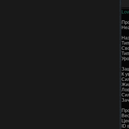
Lov
Пр
Hea
Наз
Тип
Сво
Тип
Уро
Защ
К у
Сил
Жив
Лов
Сил
Зач
Про
Вес
Цен
ID 