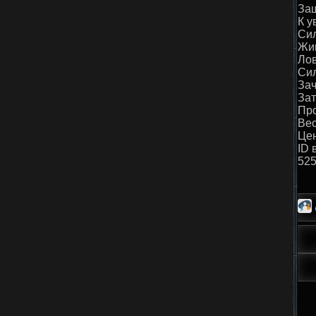
Защ
К у
Сил
Жив
Лов
Сил
Зач
Зат
Про
Вес
Цен
ID 
52