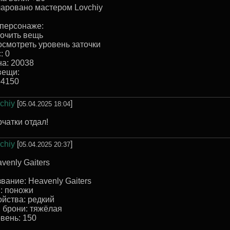
аровано маcтером Lovchiy
персонаже:
очить вещь
смотреть уровень заточки
: 0
а: 20038
вещи:
54150
chiy
[
]
05.04.2025 18:04
чатки отдал!
chiy
[
]
05.04.2025 20:37
venly Gaiters
вание: Heavenly Gaiters
: поножи
йства: редкий
 брони: тяжёлая
вень: 150