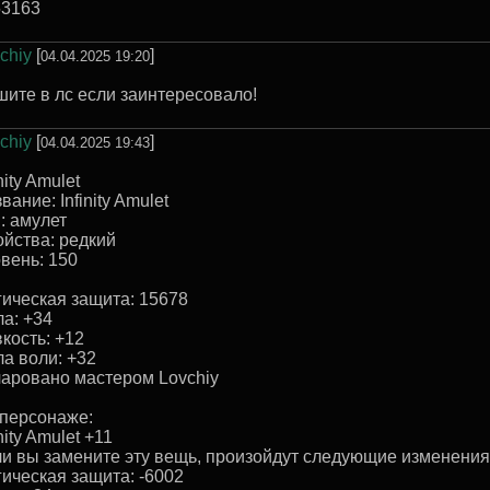
53163
chiy
[
]
04.04.2025 19:20
ите в лс если заинтересовало!
chiy
[
]
04.04.2025 19:43
inity Amulet
вание: Infinity Amulet
: амулет
йства: редкий
вень: 150
ическая защита: 15678
а: +34
кость: +12
а воли: +32
аровано маcтером Lovchiy
персонаже:
inity Amulet +11
и вы замените эту вещь, произойдут следующие изменения
ическая защита: -6002