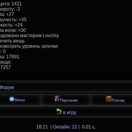
ита: 1411
вороту: -3
а: +27
учесть: +35
кость: +24
а воли: +30
аровано маcтером Lovchiy
очить вещь
смотреть уровень заточки
: 0
а: 17891
вещи:
57257
Форум
Меню
Персонаж
Рюкзак
в игру
18:21 |
Онлайн: 22
| 0.01 с.