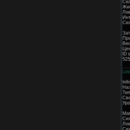
Сил
Жив
Лов
Инт
Сил
Зат
Про
Вес
Цен
ID 
52
Lov
Inf
Наз
Тип
Сво
Уро
Маг
Сил
Лов
Сил