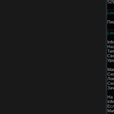
52
Lov
Пиш
Lov
Inf
Наз
Тип
Сво
Уро
Маг
Сил
Лов
Сил
Зач
На 
Inf
Есл
Маг