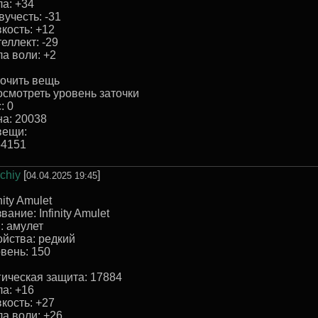
а: +34
учесть: -31
кость: +12
еллект: -29
а воли: +2
очить вещь
смотреть уровень заточки
: 0
а: 20038
вещи:
54151
chiy
[
]
04.04.2025 19:45
inity Amulet
вание: Infinity Amulet
: амулет
йства: редкий
вень: 150
ическая защита: 17884
а: +16
кость: +27
а воли: +26