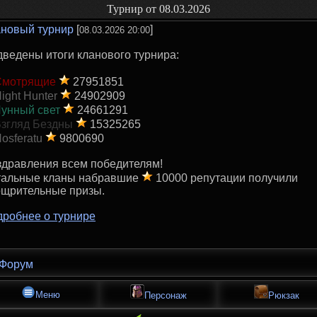
Турнир от 08.03.2026
новый турнир
[
]
08.03.2026 20:00
ведены итоги кланового турнира:
Смотрящие
27951851
ight Hunter
24902909
унный свет
24661291
згляд Бездны
15325265
osferatu
9800690
дравления всем победителям!
тальные кланы набравшие
10000 репутации получили
ощрительные призы.
робнее о турнире
Форум
Меню
Персонаж
Рюкзак