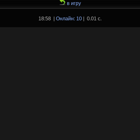
в игру
18:58 |
Онлайн: 10
| 0.01 с.