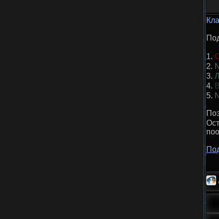
Кла
Под
1.
2.
N
3.
Л
4.
В
5.
N
Поз
Ос
по
Под