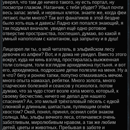
уверял, что там де ничего такого, ну есть портал, ну
посмотри глазком, Натанчик, с тебя убудет? Убыл почти
весь запас зелий, и нервных клеток. знаете же, когда феи
летают, пыли много? Так вот фанатиков в этой бездне
было хоть ешь и давись! Ладно кэп попался знающий, я
так подумал вначале. увидел ещё одно ротовое
отверстие пространства, поспешил, думаю, во какой я
умный напополам с капитаном, ща запрыгну и в душ!
Лицезрел ли ты, о мой читатель, в эльфийском лесу
девочек из алфеи? Вот, и я дома не увидел. Вместо этого
вокруг, куда ни кинь взгляд, простиралась выжженная
толи солнцем, толи взглядом архидемона пустыня. и вот
его, архидемона, подросшие детки полезли на меня. Ну а
я что? бегу и роняю тапки, попутно отмахиваясь мечом.
много опыта намахал, ребятки. Много золота, много
старческих болезней и сеансов у психолога. потом
думаю, что за чудо стоит возле кэпа моего, который, к
своему бесчестию, ничего не делал для нашего
спасения? Ах, это милый трёхголовый пёсель с едкой
слюнкой и длинным, шипастым, пуляющим огнём
хвостом? Окей, понял, принял, осенил себя знаком
солнца. Мы, эльфы вечного леса, отличаемся очень
заботливым, миролюбивым нравом, а так же любим
детей, цветы и животных. Пребывая в заботе и