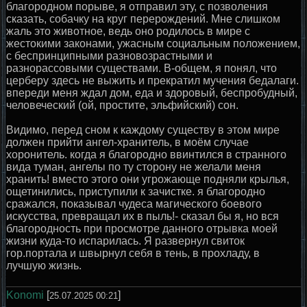
благородном порыве, я отправил эту, с позволения
сказать, собачку на круг перерождений. Мне слишком
жаль это животное, ведь оно родилось в мире с
жестокими законами, ужасным социальным положением,
с беспринципными разновозрастными и
разнорассовыми существами. В-общем, я понял, что
церберу здесь не выжить и прекратил мучения бедалаги.
впереди меня ждал дом, еда и здоровый, беспробудный,
человеческий (ой, простите, эльфийский) сон.
Видимо, перед сном к каждому существу в этом мире
должен прийти ангел-хранитель, в моём случае
хоронитель. когда я благородно ввинтился в странного
вида туман, ангелы по ту сторону не желали меня
хранить! вместо этого они угрожающе подняли крылья,
ощетинились, приступили к зачистке. я благородно
сражался, показывал чудеса магического боевого
искусства, превращал их в пыль!- сказал бы я, но вся
благородность при просмотре данного отрывка моей
жизни куда-то испарилась. Я развернул свиток
гор.портала и швырнул себя в тень, в прохладу, в
лучшую жизнь.
Konomi
[
]
25.07.2025 00:21