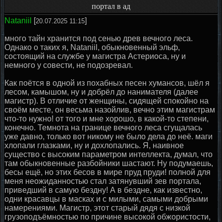
портал в ад
Nataniil
[
]
20.07.2025 11:15
много тайн хранится под сенью древ вечного леса.
Однако о таких я, Nataniil, обыкновенный эльф,
состоящий на службе у магистра Астериоса, ну и
немного у совести, не подозревал.
Как поётся в одной из похабных песен хумансов, шёл я
лесом, камышом, ну и добрёл до нанимателя (далее
магистр). В отличие от женщины, сидящей спокойно на
своём месте, он весьма назойлив, вечно этим магистрам
что-то нужно! от того и мне хорошо, в какой-то степени,
конечно. Темнота на границе вечного леса сгущалась
уже давно, только вот никому не было дела до неё. маги
хлопали глазками, ну и дохлопались. Я, наивное
существо с высоким параметром интеллекта, думал, что
там обыкновенные разбойники шастают. Ну подумаешь,
бесы ещё, но этих бесов в мире пруд пруди! полной для
меня неожиданностью стал затянувший зев портала,
приведший в самую бездну! А в бездне, как известно,
одни красавцы в масках и с милыми, самыми добрыми
намерениями. Магистр, этот старый дядя с низкой
грузоподъёмностью по причине высокой обжористости,