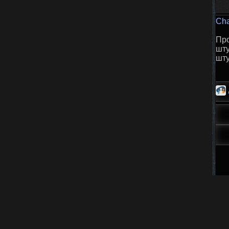
Cha
Про
шту
шту