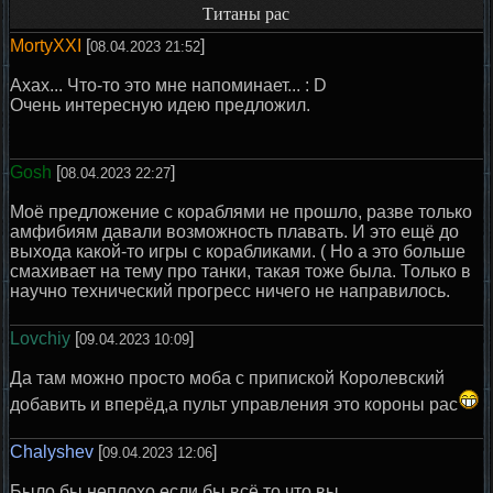
Титаны рас
MortyXXI
[
]
08.04.2023 21:52
Ахах... Что-то это мне напоминает... : D
Очень интересную идею предложил.
Gosh
[
]
08.04.2023 22:27
Моё предложение с кораблями не прошло, разве только
амфибиям давали возможность плавать. И это ещё до
выхода какой-то игры с корабликами. ( Но а это больше
смахивает на тему про танки, такая тоже была. Только в
научно технический прогресс ничего не направилось.
Lovchiy
[
]
09.04.2023 10:09
Да там можно просто моба с припиской Королевский
добавить и вперёд,а пульт управления это короны рас
Chalyshev
[
]
09.04.2023 12:06
Было бы неплохо,если бы всё то,что вы