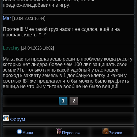
предложили,добавили в игру.
Mar
[
]
10.04.2023 16:44
Против!!! Мне такой груз нафиг не сдался, ещё и на
профах сидеть. ^_^
Lovchiy
[
]
14.04.2023 10:02
Маг,а как ты предлагаешь решить проблему когда расы у
которых нет лидера более чем 100 лвл защищать свои
земли?Ты только глянь какой удобный у вас кошек
проход к захвату земель в 1 долбаную клетку и какой у
светлых!!!Я же предлагал что бы можно было крафтить
вещи,а не что бы у титана вообще не было вещей!
1
2
Форум
Меню
Персонаж
Рюкзак