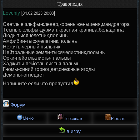
Травопедия
Lovchiy
[
]
04.02.2023 20:08
Светлые эльфы-клевер,корень женьшеня,мандрагора
Тёмные эльфы-дурман,красная крапива,беладонна
Люди-тысячелетник,полынь
Амфибии-тысячелетник,полынь
Нежить-чёрный пыльник
Нейтральные земли-тысячелистник,полынь
Орки-пейотль,листья пальмы
Хаджиты-пейотль,листья пальмы
Гномы-синий горноцвет,снежные ягоды
Демоны-огнецвет
Напишите если что пропустил
Форум
Меню
Персонаж
Рюкзак
в игру