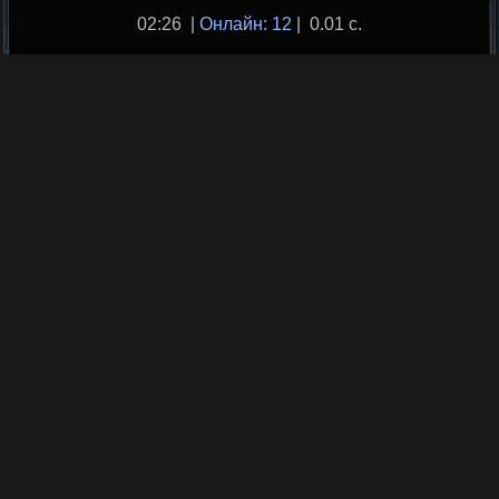
02:26 |
Онлайн: 12
| 0.01 с.