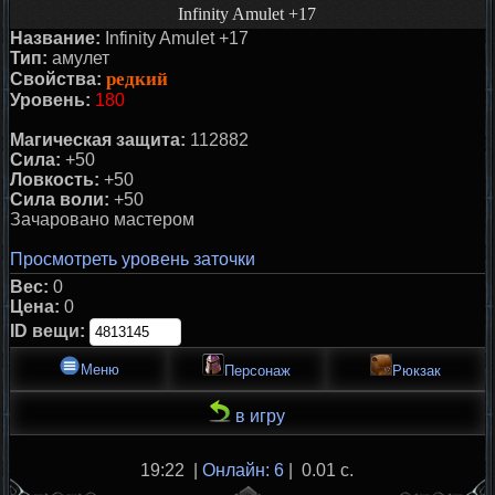
Infinity Amulet +17
Название:
Infinity Amulet +17
Тип:
амулет
редкий
Свойства:
Уровень:
180
Магическая защита:
112882
Сила:
+50
Ловкость:
+50
Сила воли:
+50
Зачаровано маcтером
Просмотреть уровень заточки
Вес:
0
Цена:
0
ID вещи:
Меню
Персонаж
Рюкзак
в игру
19:22 |
Онлайн: 6
| 0.01 с.