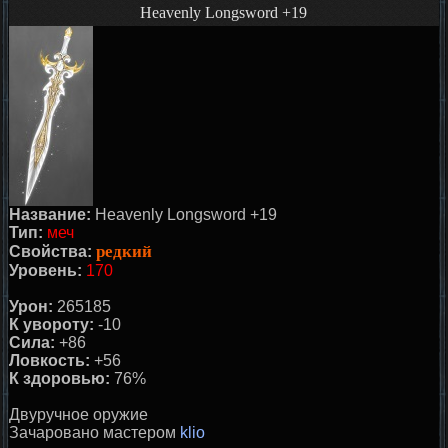
Heavenly Longsword +19
Название:
Heavenly Longsword +19
Тип:
меч
редкий
Свойства:
Уровень:
170
Урон:
265185
К увороту:
-10
Сила:
+86
Ловкость:
+56
К здоровью:
76%
Двуручное оружие
Зачаровано маcтером
klio